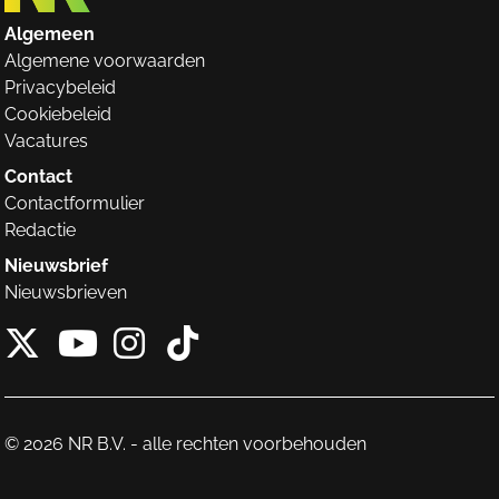
Algemeen
Algemene voorwaarden
Privacybeleid
Cookiebeleid
Vacatures
Contact
Contactformulier
Redactie
Nieuwsbrief
Nieuwsbrieven
X van NieuwRechts
Instagram van Nieuw
Tiktok van Nieuw
Youtube van NieuwRecht
© 2026 NR B.V. - alle rechten voorbehouden