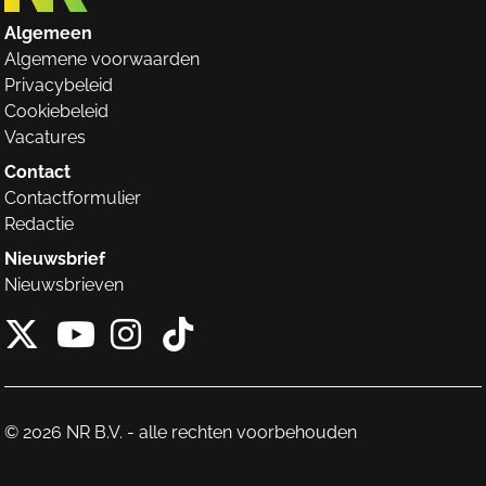
Algemeen
Algemene voorwaarden
Privacybeleid
Cookiebeleid
Vacatures
Contact
Contactformulier
Redactie
Nieuwsbrief
Nieuwsbrieven
X van NieuwRechts
Instagram van Nieuw
Tiktok van Nieuw
Youtube van NieuwRecht
© 2026 NR B.V. - alle rechten voorbehouden