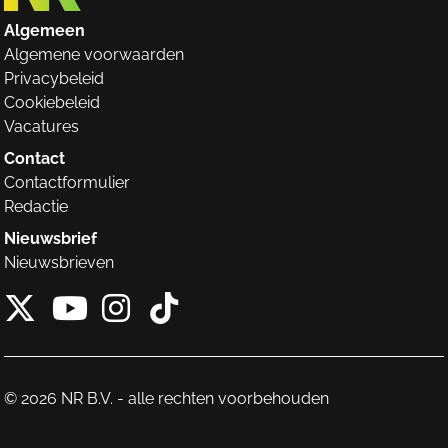
Algemeen
Algemene voorwaarden
Privacybeleid
Cookiebeleid
Vacatures
Contact
Contactformulier
Redactie
Nieuwsbrief
Nieuwsbrieven
X van NieuwRechts
Instagram van Nieuw
Tiktok van Nieuw
Youtube van NieuwRecht
© 2026 NR B.V. - alle rechten voorbehouden