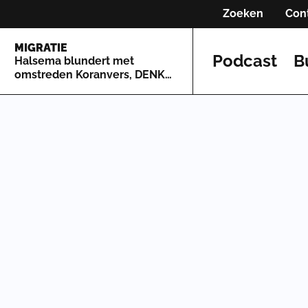
Zoeken
Con
MIGRATIE
Podcast
B
Halsema blundert met
omstreden Koranvers, DENK
springt voor haar in de bres