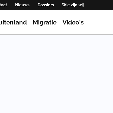
tact
Nieuws
Dossiers
Wie zijn wij
uitenland
Migratie
Video's