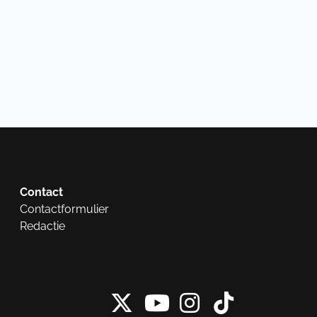
Contact
Contactformulier
Redactie
X van NieuwRech
Instagram 
Tiktok 