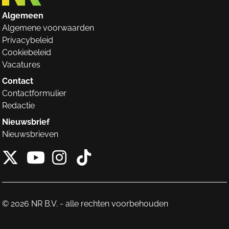
Algemeen
Algemene voorwaarden
Privacybeleid
Cookiebeleid
Vacatures
Contact
Contactformulier
Redactie
Nieuwsbrief
Nieuwsbrieven
X van NieuwRechts
Instagram van Nieuw
Tiktok van Nieuw
Youtube van NieuwRecht
© 2026 NR B.V. - alle rechten voorbehouden