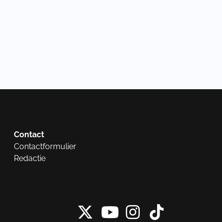
Contact
Contactformulier
Redactie
X van NieuwRech
Instagram 
Tiktok 