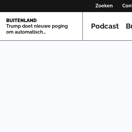
Zoeken
Con
BUITENLAND
Podcast
B
Trump doet nieuwe poging
om automatisch
staatsburgerschap te
beperken