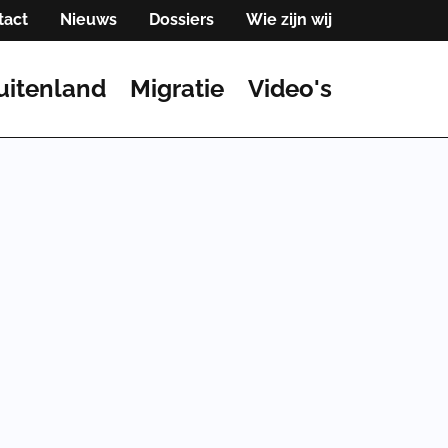
tact
Nieuws
Dossiers
Wie zijn wij
uitenland
Migratie
Video's