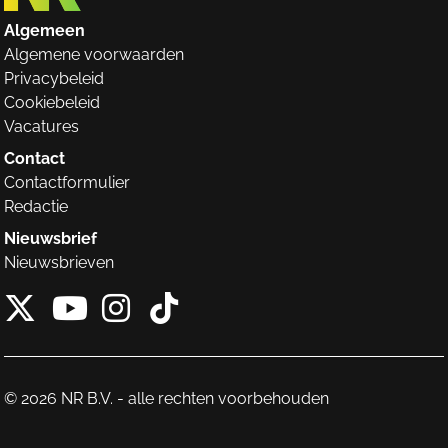
Algemeen
Algemene voorwaarden
Privacybeleid
Cookiebeleid
Vacatures
Contact
Contactformulier
Redactie
Nieuwsbrief
Nieuwsbrieven
X van NieuwRechts
Instagram van Nieuw
Tiktok van Nieuw
Youtube van NieuwRecht
© 2026 NR B.V. - alle rechten voorbehouden