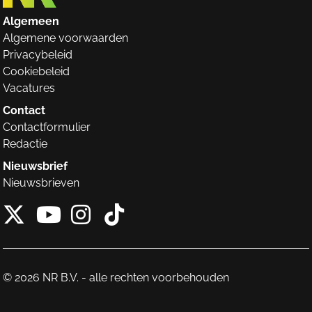
Algemeen
Algemene voorwaarden
Privacybeleid
Cookiebeleid
Vacatures
Contact
Contactformulier
Redactie
Nieuwsbrief
Nieuwsbrieven
X van NieuwRechts
Instagram van Nieuw
Tiktok van Nieuw
Youtube van NieuwRecht
© 2026 NR B.V. - alle rechten voorbehouden