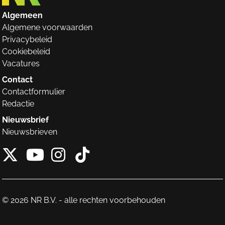
Algemeen
Algemene voorwaarden
Privacybeleid
Cookiebeleid
Vacatures
Contact
Contactformulier
Redactie
Nieuwsbrief
Nieuwsbrieven
X van NieuwRechts
Instagram van Nieuw
Tiktok van Nieuw
Youtube van NieuwRecht
© 2026 NR B.V. - alle rechten voorbehouden