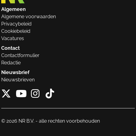
Algemeen
Algemene voorwaarden
Privacybeleid
Cookiebeleid
Vacatures
Contact
Contactformulier
Redactie
Nieuwsbrief
Nieuwsbrieven
X van NieuwRechts
Instagram van Nieuw
Tiktok van Nieuw
Youtube van NieuwRecht
© 2026 NR B.V. - alle rechten voorbehouden