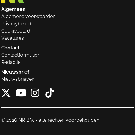
Algemeen
Algemene voorwaarden
Privacybeleid
Cookiebeleid
Vacatures
Contact
Contactformulier
Redactie
Nieuwsbrief
Nieuwsbrieven
X van NieuwRechts
Instagram van Nieuw
Tiktok van Nieuw
Youtube van NieuwRecht
© 2026 NR B.V. - alle rechten voorbehouden