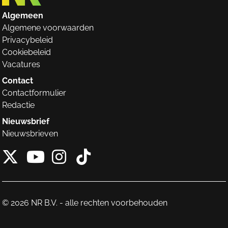
Algemeen
Algemene voorwaarden
Privacybeleid
Cookiebeleid
Vacatures
Contact
Contactformulier
Redactie
Nieuwsbrief
Nieuwsbrieven
X van NieuwRechts
Instagram van Nieuw
Tiktok van Nieuw
Youtube van NieuwRecht
© 2026 NR B.V. - alle rechten voorbehouden