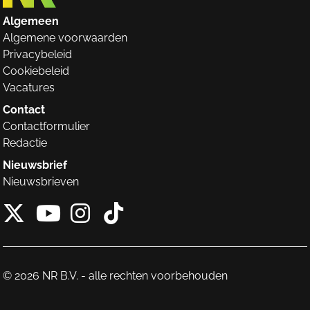
Algemeen
Algemene voorwaarden
Privacybeleid
Cookiebeleid
Vacatures
Contact
Contactformulier
Redactie
Nieuwsbrief
Nieuwsbrieven
X van NieuwRechts
Instagram van Nieuw
Tiktok van Nieuw
Youtube van NieuwRecht
© 2026 NR B.V. - alle rechten voorbehouden