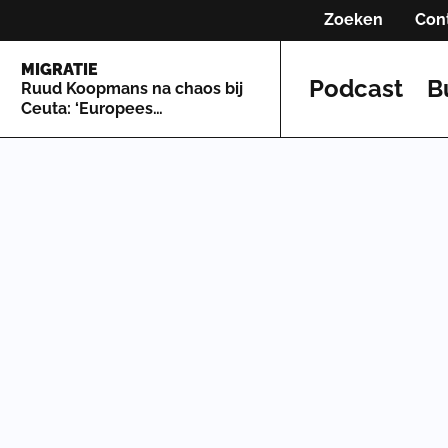
Zoeken
Con
MIGRATIE
Podcast
B
Ruud Koopmans na chaos bij
Ceuta: ‘Europees
asielsysteem is zo lek als een
mandje’