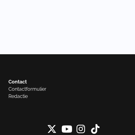
Contact
Contactformulier
Redactie
X van NieuwRech
Instagram 
Tiktok 