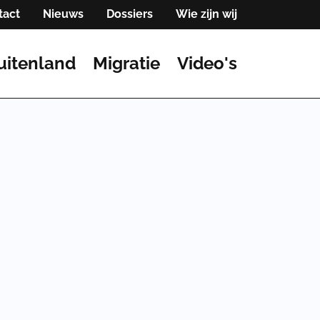
tact
Nieuws
Dossiers
Wie zijn wij
uitenland
Migratie
Video's