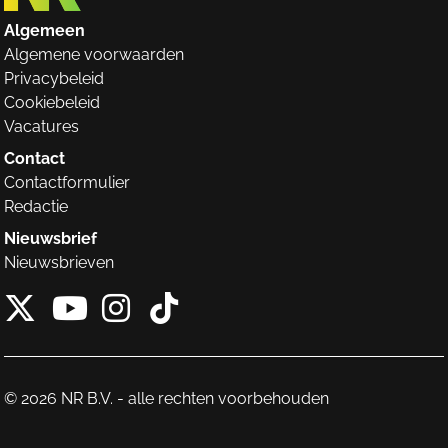
Algemeen
Algemene voorwaarden
Privacybeleid
Cookiebeleid
Vacatures
Contact
Contactformulier
Redactie
Nieuwsbrief
Nieuwsbrieven
X van NieuwRechts
Instagram van Nieuw
Tiktok van Nieuw
Youtube van NieuwRecht
© 2026 NR B.V. - alle rechten voorbehouden