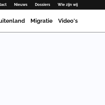
tact
Nieuws
Dossiers
Wie zijn wij
uitenland
Migratie
Video's