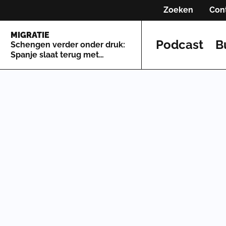
Zoeken
Con
MIGRATIE
Podcast
B
Schengen verder onder druk:
Spanje slaat terug met
grenscontroles tegen Italië