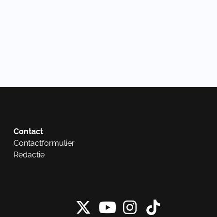
Contact
Contactformulier
Redactie
X van NieuwRech
Instagram 
Tiktok 