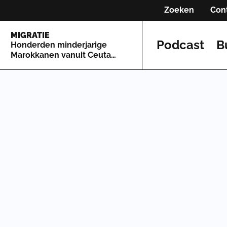
Zoeken
Con
MIGRATIE
Podcast
B
Honderden minderjarige
Marokkanen vanuit Ceuta
naar Spaans vasteland