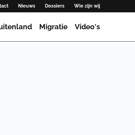
tact
Nieuws
Dossiers
Wie zijn wij
uitenland
Migratie
Video's