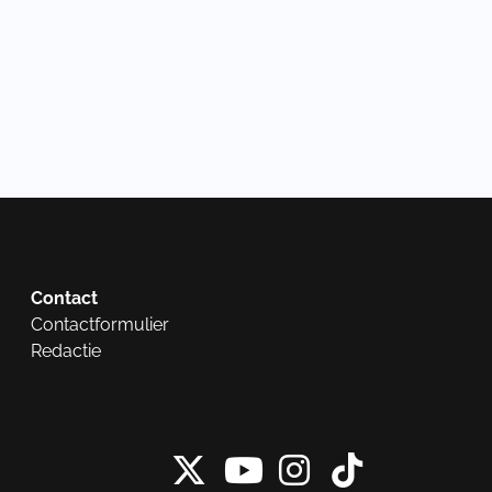
Contact
Contactformulier
Redactie
X van NieuwRech
Instagram 
Tiktok 