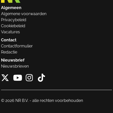
Algemeen
Algemene voorwaarden
Privacybeleid
Cookiebeleid
Vacatures
Contact
Contactformulier
Redactie
Nieuwsbrief
Nieuwsbrieven
X van NieuwRechts
Instagram van Nieuw
Tiktok van Nieuw
Youtube van NieuwRecht
© 2026 NR B.V. - alle rechten voorbehouden