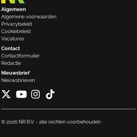
Algemeen
Algemene voorwaarden
Privacybeleid
Cookiebeleid
Vacatures
Contact
Contactformulier
Redactie
Nieuwsbrief
Nieuwsbrieven
X van NieuwRechts
Instagram van Nieuw
Tiktok van Nieuw
Youtube van NieuwRecht
© 2026 NR B.V. - alle rechten voorbehouden