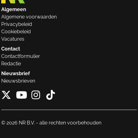
Algemeen
Algemene voorwaarden
Privacybeleid
Cookiebeleid
Vacatures
Contact
Contactformulier
Redactie
Nieuwsbrief
Nieuwsbrieven
X van NieuwRechts
Instagram van Nieuw
Tiktok van Nieuw
Youtube van NieuwRecht
© 2026 NR B.V. - alle rechten voorbehouden