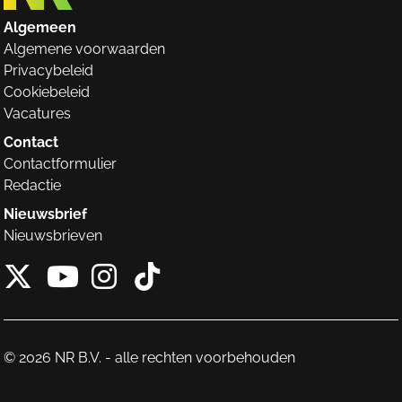
Algemeen
Algemene voorwaarden
Privacybeleid
Cookiebeleid
Vacatures
Contact
Contactformulier
Redactie
Nieuwsbrief
Nieuwsbrieven
X van NieuwRechts
Instagram van Nieuw
Tiktok van Nieuw
Youtube van NieuwRecht
© 2026 NR B.V. - alle rechten voorbehouden