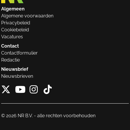
Algemeen
Algemene voorwaarden
Privacybeleid
Cookiebeleid
Vacatures
Contact
Contactformulier
Redactie
Nieuwsbrief
Nieuwsbrieven
X van NieuwRechts
Instagram van Nieuw
Tiktok van Nieuw
Youtube van NieuwRecht
© 2026 NR B.V. - alle rechten voorbehouden