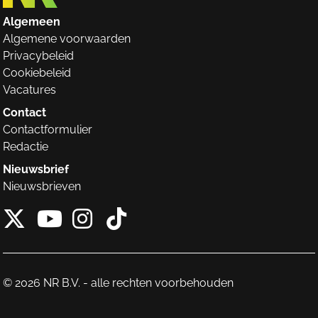
Algemeen
Algemene voorwaarden
Privacybeleid
Cookiebeleid
Vacatures
Contact
Contactformulier
Redactie
Nieuwsbrief
Nieuwsbrieven
X van NieuwRechts
Instagram van Nieuw
Tiktok van Nieuw
Youtube van NieuwRecht
© 2026 NR B.V. - alle rechten voorbehouden