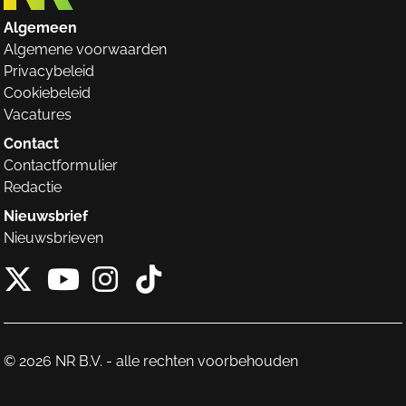
Algemeen
Algemene voorwaarden
Privacybeleid
Cookiebeleid
Vacatures
Contact
Contactformulier
Redactie
Nieuwsbrief
Nieuwsbrieven
X van NieuwRechts
Instagram van Nieuw
Tiktok van Nieuw
Youtube van NieuwRecht
© 2026 NR B.V. - alle rechten voorbehouden