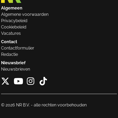
Algemeen
Algemene voorwaarden
Privacybeleid
Cookiebeleid
Vacatures
Contact
Contactformulier
Redactie
Nieuwsbrief
Nieuwsbrieven
X van NieuwRechts
Instagram van Nieuw
Tiktok van Nieuw
Youtube van NieuwRecht
© 2026 NR B.V. - alle rechten voorbehouden