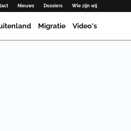
tact
Nieuws
Dossiers
Wie zijn wij
uitenland
Migratie
Video's