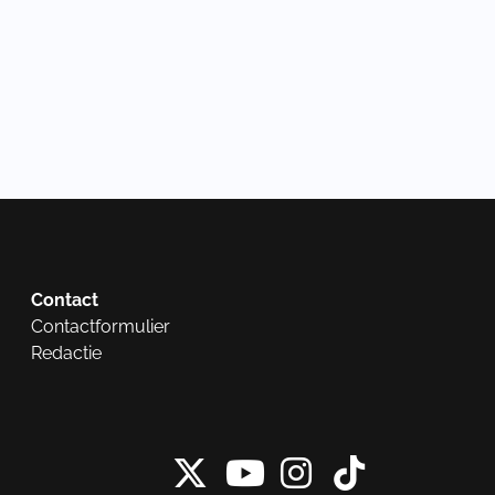
Contact
Contactformulier
Redactie
X van NieuwRech
Instagram 
Tiktok 