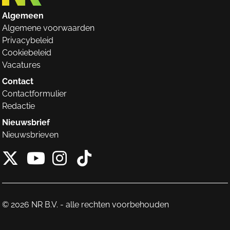
Algemeen
Algemene voorwaarden
Privacybeleid
Cookiebeleid
Vacatures
Contact
Contactformulier
Redactie
Nieuwsbrief
Nieuwsbrieven
X van NieuwRechts
Instagram van Nieuw
Tiktok van Nieuw
Youtube van NieuwRecht
© 2026 NR B.V. - alle rechten voorbehouden