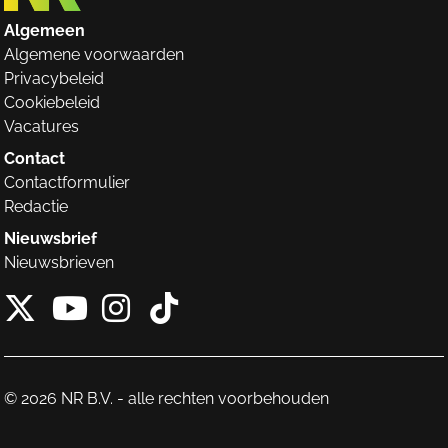
Algemeen
Algemene voorwaarden
Privacybeleid
Cookiebeleid
Vacatures
Contact
Contactformulier
Redactie
Nieuwsbrief
Nieuwsbrieven
X van NieuwRechts
Instagram van Nieuw
Tiktok van Nieuw
Youtube van NieuwRecht
© 2026 NR B.V. - alle rechten voorbehouden