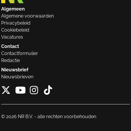
Algemeen
Algemene voorwaarden
Privacybeleid
Cookiebeleid
Vacatures
Contact
Contactformulier
Redactie
Nieuwsbrief
Nieuwsbrieven
X van NieuwRechts
Instagram van Nieuw
Tiktok van Nieuw
Youtube van NieuwRecht
© 2026 NR B.V. - alle rechten voorbehouden