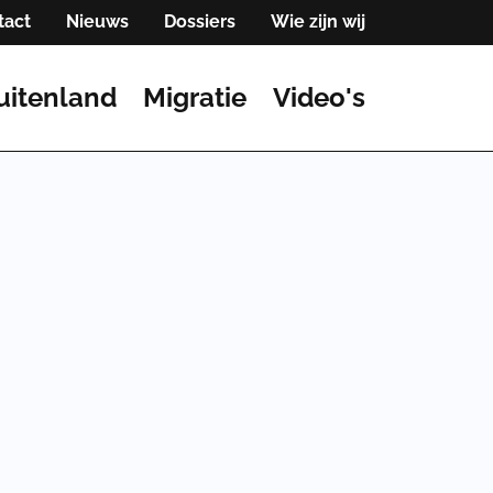
tact
Nieuws
Dossiers
Wie zijn wij
uitenland
Migratie
Video's