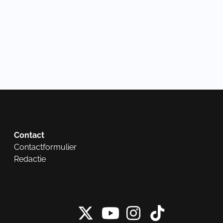
Contact
Contactformulier
Redactie
X van NieuwRech
Instagram 
Tiktok 