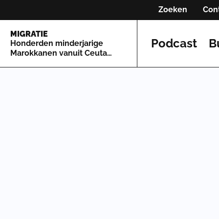
Zoeken
Con
MIGRATIE
Podcast
B
Honderden minderjarige
Marokkanen vanuit Ceuta
naar Spaans vasteland