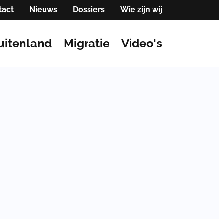
tact
Nieuws
Dossiers
Wie zijn wij
uitenland
Migratie
Video's