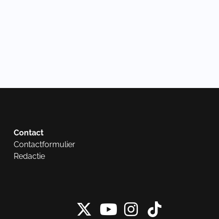
Contact
Contactformulier
Redactie
X van NieuwRech
Instagram 
Tiktok 