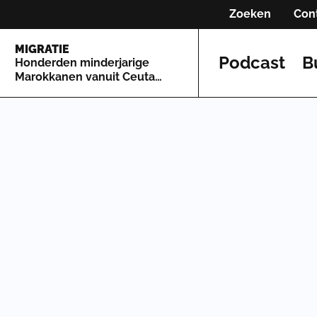
Zoeken
Con
MIGRATIE
Podcast
B
Honderden minderjarige
Marokkanen vanuit Ceuta
naar Spaans vasteland