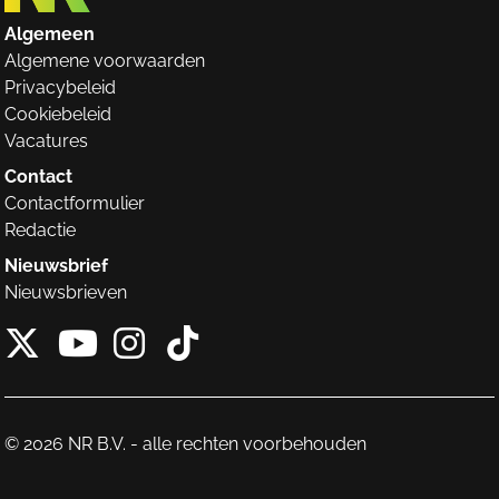
Algemeen
Algemene voorwaarden
Privacybeleid
Cookiebeleid
Vacatures
Contact
Contactformulier
Redactie
Nieuwsbrief
Nieuwsbrieven
X van NieuwRechts
Instagram van Nieuw
Tiktok van Nieuw
Youtube van NieuwRecht
© 2026 NR B.V. - alle rechten voorbehouden