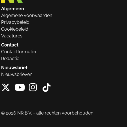
Algemeen
Algemene voorwaarden
Privacybeleid
Cookiebeleid
Vacatures
Contact
Contactformulier
Redactie
Nieuwsbrief
Nieuwsbrieven
X van NieuwRechts
Instagram van Nieuw
Tiktok van Nieuw
Youtube van NieuwRecht
© 2026 NR B.V. - alle rechten voorbehouden