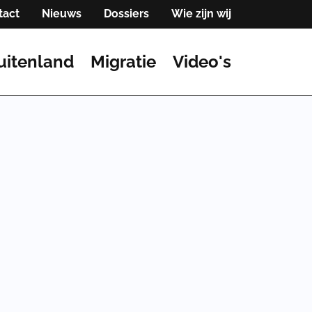
tact
Nieuws
Dossiers
Wie zijn wij
uitenland
Migratie
Video's