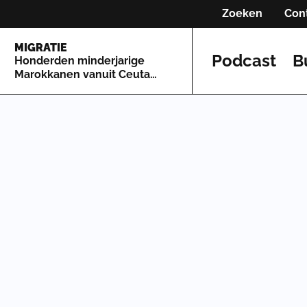
Zoeken
Con
MIGRATIE
Podcast
B
Honderden minderjarige
Marokkanen vanuit Ceuta
naar Spaans vasteland