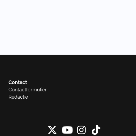
Contact
Contactformulier
Redactie
X van NieuwRech
Instagram 
Tiktok 