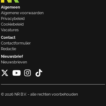
Algemeen
Algemene voorwaarden
Privacybeleid
Cookiebeleid
Vacatures
Contact
Contactformulier
Redactie
Nieuwsbrief
Nieuwsbrieven
X van NieuwRechts
Instagram van Nieuw
Tiktok van Nieuw
Youtube van NieuwRecht
© 2026 NR B.V. - alle rechten voorbehouden