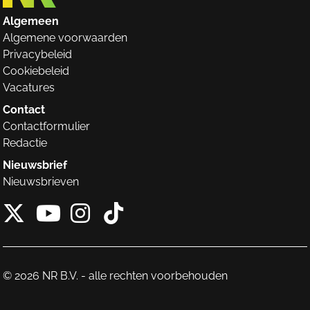
Algemeen
Algemene voorwaarden
Privacybeleid
Cookiebeleid
Vacatures
Contact
Contactformulier
Redactie
Nieuwsbrief
Nieuwsbrieven
X van NieuwRechts
Instagram van Nieuw
Tiktok van Nieuw
Youtube van NieuwRecht
© 2026 NR B.V. - alle rechten voorbehouden