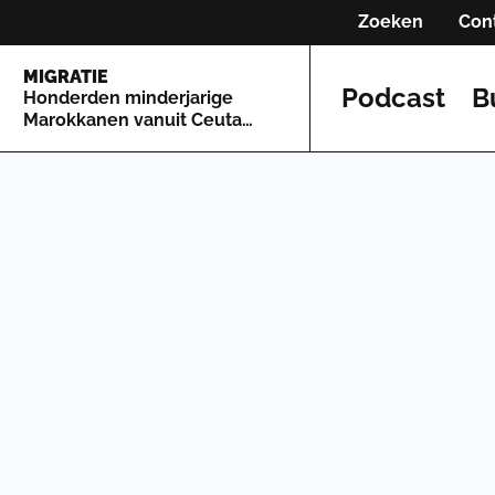
Zoeken
Con
MIGRATIE
Podcast
B
Honderden minderjarige
Marokkanen vanuit Ceuta
naar Spaans vasteland