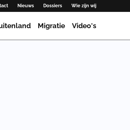
tact
Nieuws
Dossiers
Wie zijn wij
uitenland
Migratie
Video's