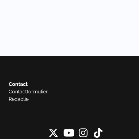
Contact
Contactformulier
Redactie
X van NieuwRech
Instagram 
Tiktok 