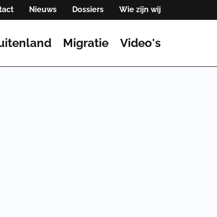
tact
Nieuws
Dossiers
Wie zijn wij
uitenland
Migratie
Video's