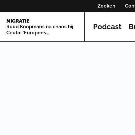
Zoeken
Con
MIGRATIE
Podcast
B
Ruud Koopmans na chaos bij
Ceuta: ‘Europees
asielsysteem is zo lek als een
mandje’