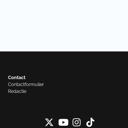
Contact
Contactformulier
Redactie
X van NieuwRech
Instagram 
Tiktok 