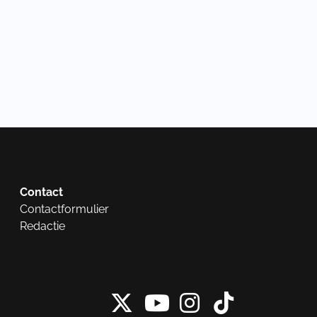
Contact
Contactformulier
Redactie
X van NieuwRech
Instagram 
Tiktok 