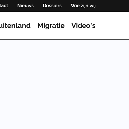
tact
Nieuws
Dossiers
Wie zijn wij
uitenland
Migratie
Video's