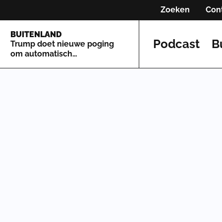
Zoeken
Con
BUITENLAND
Podcast
B
Trump doet nieuwe poging
om automatisch
staatsburgerschap te
beperken