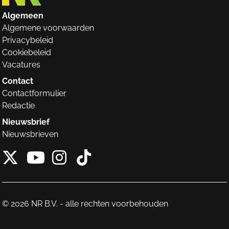
Algemeen
Algemene voorwaarden
Privacybeleid
Cookiebeleid
Vacatures
Contact
Contactformulier
Redactie
Nieuwsbrief
Nieuwsbrieven
X van NieuwRechts
Instagram van Nieuw
Tiktok van Nieuw
Youtube van NieuwRecht
© 2026 NR B.V. - alle rechten voorbehouden