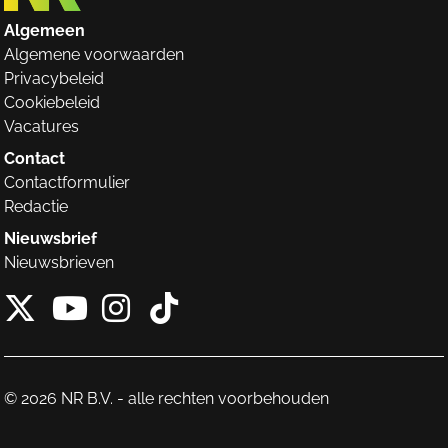
Algemeen
Algemene voorwaarden
Privacybeleid
Cookiebeleid
Vacatures
Contact
Contactformulier
Redactie
Nieuwsbrief
Nieuwsbrieven
X van NieuwRechts
Instagram van Nieuw
Tiktok van Nieuw
Youtube van NieuwRecht
© 2026 NR B.V. - alle rechten voorbehouden