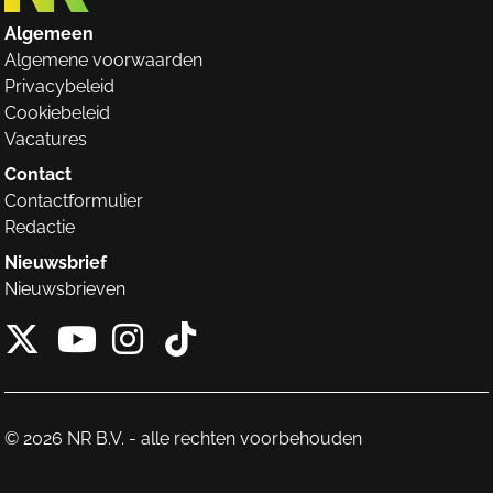
Algemeen
Algemene voorwaarden
Privacybeleid
Cookiebeleid
Vacatures
Contact
Contactformulier
Redactie
Nieuwsbrief
Nieuwsbrieven
X van NieuwRechts
Instagram van Nieuw
Tiktok van Nieuw
Youtube van NieuwRecht
© 2026 NR B.V. - alle rechten voorbehouden