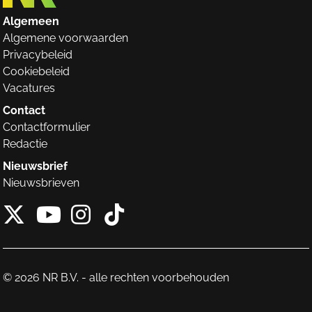
Algemeen
Algemene voorwaarden
Privacybeleid
Cookiebeleid
Vacatures
Contact
Contactformulier
Redactie
Nieuwsbrief
Nieuwsbrieven
X van NieuwRechts
Instagram van Nieuw
Tiktok van Nieuw
Youtube van NieuwRecht
© 2026 NR B.V. - alle rechten voorbehouden