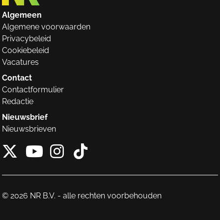
Algemeen
Algemene voorwaarden
Privacybeleid
Cookiebeleid
Vacatures
Contact
Contactformulier
Redactie
Nieuwsbrief
Nieuwsbrieven
X van NieuwRechts
Instagram van Nieuw
Tiktok van Nieuw
Youtube van NieuwRecht
© 2026 NR B.V. - alle rechten voorbehouden