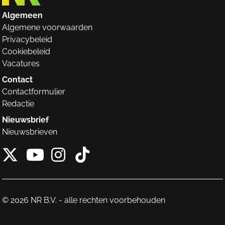
Algemeen
Algemene voorwaarden
Privacybeleid
Cookiebeleid
Vacatures
Contact
Contactformulier
Redactie
Nieuwsbrief
Nieuwsbrieven
X van NieuwRechts
Instagram van Nieuw
Tiktok van Nieuw
Youtube van NieuwRecht
© 2026 NR B.V. - alle rechten voorbehouden