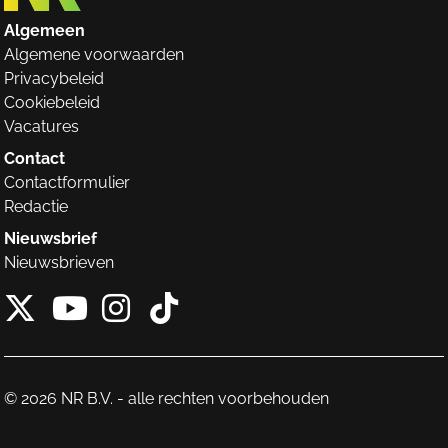
Algemeen
Algemene voorwaarden
Privacybeleid
Cookiebeleid
Vacatures
Contact
Contactformulier
Redactie
Nieuwsbrief
Nieuwsbrieven
X van NieuwRechts
Instagram van Nieuw
Tiktok van Nieuw
Youtube van NieuwRecht
© 2026 NR B.V. - alle rechten voorbehouden