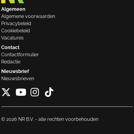
Algemeen
Algemene voorwaarden
Privacybeleid
Cookiebeleid
Vacatures
Contact
Contactformulier
Redactie
Nieuwsbrief
Nieuwsbrieven
X van NieuwRechts
Instagram van Nieuw
Tiktok van Nieuw
Youtube van NieuwRecht
© 2026 NR B.V. - alle rechten voorbehouden