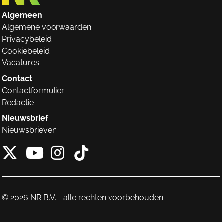
Algemeen
Algemene voorwaarden
Privacybeleid
Cookiebeleid
Vacatures
Contact
Contactformulier
Redactie
Nieuwsbrief
Nieuwsbrieven
X van NieuwRechts
Instagram van Nieuw
Tiktok van Nieuw
Youtube van NieuwRecht
© 2026 NR B.V. - alle rechten voorbehouden