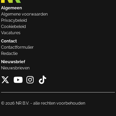
Algemeen
Algemene voorwaarden
Privacybeleid
Cookiebeleid
Vacatures
Contact
Contactformulier
Redactie
Nieuwsbrief
Nieuwsbrieven
X van NieuwRechts
Instagram van Nieuw
Tiktok van Nieuw
Youtube van NieuwRecht
© 2026 NR B.V. - alle rechten voorbehouden