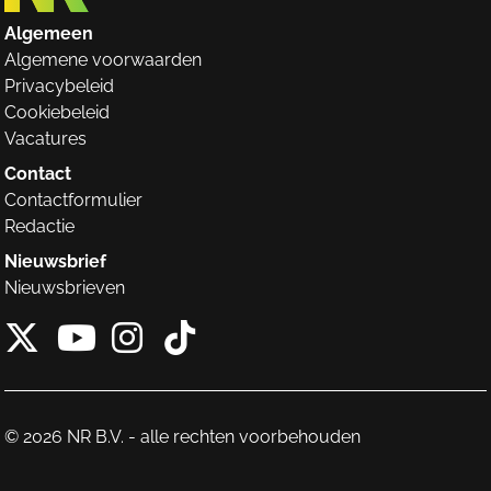
Algemeen
Algemene voorwaarden
Privacybeleid
Cookiebeleid
Vacatures
Contact
Contactformulier
Redactie
Nieuwsbrief
Nieuwsbrieven
X van NieuwRechts
Instagram van Nieuw
Tiktok van Nieuw
Youtube van NieuwRecht
© 2026 NR B.V. - alle rechten voorbehouden